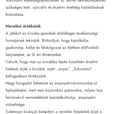
Sokoldalú képességfejlesztéssel az iskolai beilleszkedéshez
szükséges testi, szociális és érzelmi érettség kialakításának
biztosítása.
Nevelési értékeink
A játékot az óvodás gyerekek elsődleges tevékenységi
formájának tekintjük. Biztosítjuk, hogy kipróbálja,
gyakorolja, kiélje és feldolgozza az életben előforduló
helyzeteket, az őt ért élményeket.
Célunk, hogy már az óvodába lépés küszöbén érzelmi
hatások érjék a kicsiket, ezért „anyás”, „fokozatos”
befogadásra törekszünk.
Nagy hangsúlyt fektetünk az anyanyelvi-kommunikáció
fejlesztésére, mert nem közömbös számunkra, milyen lesz
felnövekvő nemzedékünk beszédkultúrája, anyanyelvi
műveltsége.
Tudatosan kívánjuk beépíteni a nevelési feladatok közé a