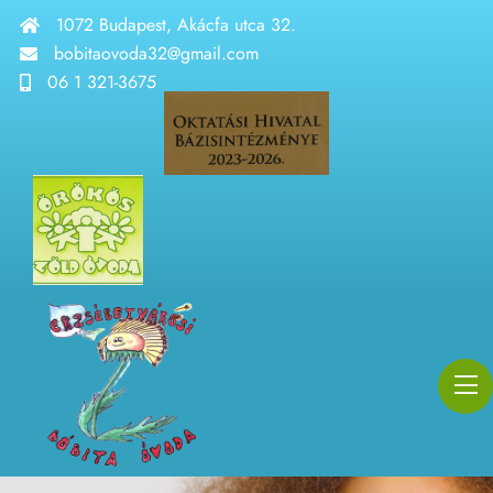
1072 Budapest, Akácfa utca 32.
bobitaovoda32@gmail.com
06 1 321-3675