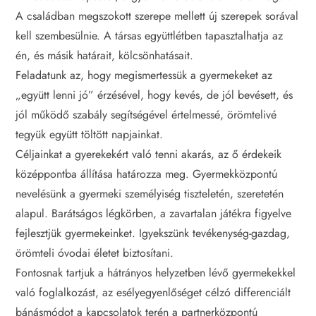
A családban megszokott szerepe mellett új szerepek sorával
kell szembesülnie. A társas együttlétben tapasztalhatja az
én, és másik határait, kölcsönhatásait.
Feladatunk az, hogy megismertessük a gyermekeket az
„együtt lenni jó” érzésével, hogy kevés, de jól bevésett, és
jól működő szabály segítségével értelmessé, örömtelivé
tegyük együtt töltött napjainkat.
Céljainkat a gyerekekért való tenni akarás, az ő érdekeik
középpontba állítása határozza meg. Gyermekközpontú
nevelésünk a gyermeki személyiség tiszteletén, szeretetén
alapul. Barátságos légkörben, a zavartalan játékra figyelve
fejlesztjük gyermekeinket. Igyekszünk tevékenység-gazdag,
örömteli óvodai életet biztosítani.
Fontosnak tartjuk a hátrányos helyzetben lévő gyermekekkel
való foglalkozást, az esélyegyenlőséget célzó differenciált
bánásmódot a kapcsolatok terén a partnerközpontú