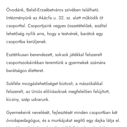
Óvodánk, Belső-Erzsébetváros szívében található.
Intézményünk az Akácfa u. 32. sz. alatt működik öt
csoporttal. Csoportjaink vegyes összetételűek, ezáltal
lehetőség nyílik arra, hogy a testvérek, barátok egy
csoportba kerüljenek.
Esztétikusan berendezett, sok-sok játékkal felszerelt
csoportszobáinkban teremtünk a gyermekek számára
barátságos életteret.
Sokféle mozgáslehetőséget biztosít, a mászókákkal
felszerelt, az Uniós előírásoknak megfelelően felújított,
kicsiny, szép udvarunk.
Gyermekeink nevelését, fejlesztését minden csoportban két
óvodapedagógus, és a munkájukat segítő egy dajka látja el.