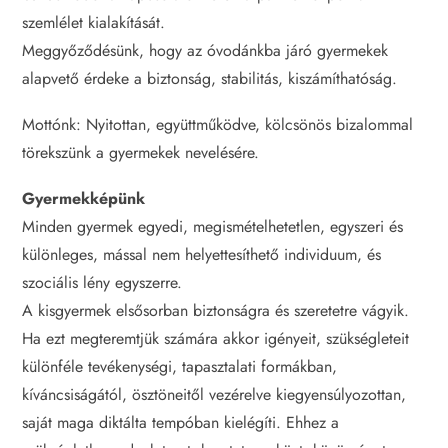
szemlélet kialakítását.
Meggyőződésünk, hogy az óvodánkba járó gyermekek
alapvető érdeke a biztonság, stabilitás, kiszámíthatóság.
Mottónk: Nyitottan, együttműködve, kölcsönös bizalommal
törekszünk a gyermekek nevelésére.
Gyermekképünk
Minden gyermek egyedi, megismételhetetlen, egyszeri és
különleges, mással nem helyettesíthető individuum, és
szociális lény egyszerre.
A kisgyermek elsősorban biztonságra és szeretetre vágyik.
Ha ezt megteremtjük számára akkor igényeit, szükségleteit
különféle tevékenységi, tapasztalati formákban,
kíváncsiságától, ösztöneitől vezérelve kiegyensúlyozottan,
saját maga diktálta tempóban kielégíti. Ehhez a