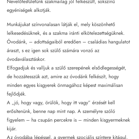
Nevelőtestületünk szakmailag jól felkészült, sokszínű
egyéniségek alkotják.
Munkájukat színvonalasan látják el, mely köszönhető
lelkesedésüknek, és a szakma iránti elkötelezettségüknek.
Óvodánk, – adottságaiból eredően – családias hangulatot
áraszt, s ez igen sok szülő számára vonzó az
óvodaválasztáskor.
Elfogadjuk és valljuk a szülő szerepének elsődlegességét,
de hozzátesszük azt, amire az óvodánk felkészít, hogy
minden egyes kisgyerek önmagához képest maximálisan
fejlődjék.
A „jó, hogy vagy, örülök, hogy itt vagy” érzését kell
erősítenünk, benne nap mint nap. A személyre szóló
figyelem – ha csupán percekre is – minden kisgyermeknek
kijár.
Az óvodába lépéssel, a gyermek szociális színtere kitágul.