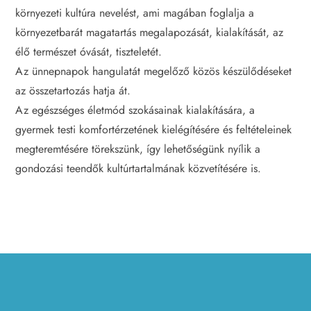
környezeti kultúra nevelést, ami magában foglalja a
környezetbarát magatartás megalapozását, kialakítását, az
élő természet óvását, tiszteletét.
Az ünnepnapok hangulatát megelőző közös készülődéseket
az összetartozás hatja át.
Az egészséges életmód szokásainak kialakítására, a
gyermek testi komfortérzetének kielégítésére és feltételeinek
megteremtésére törekszünk, így lehetőségünk nyílik a
gondozási teendők kultúrtartalmának közvetítésére is.