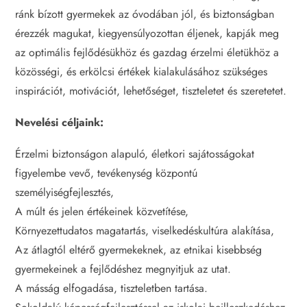
ránk bízott gyermekek az óvodában jól, és biztonságban
érezzék magukat, kiegyensúlyozottan éljenek, kapják meg
az optimális fejlődésükhöz és gazdag érzelmi életükhöz a
közösségi, és erkölcsi értékek kialakulásához szükséges
inspirációt, motivációt, lehetőséget, tiszteletet és szeretetet.
Nevelési céljaink:
Érzelmi biztonságon alapuló, életkori sajátosságokat
figyelembe vevő, tevékenység központú
személyiségfejlesztés,
A múlt és jelen értékeinek közvetítése,
Környezettudatos magatartás, viselkedéskultúra alakítása,
Az átlagtól eltérő gyermekeknek, az etnikai kisebbség
gyermekeinek a fejlődéshez megnyitjuk az utat.
A másság elfogadása, tiszteletben tartása.