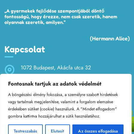
„A gyermekek fejlődése szempontjából döntő
fontosságú, hogy érezze, nem csak szeretik, hanem
olyannak szeretik, amilyen.”
(Hermann Alice)
Kapcsolat
1072 Budapest, Akácfa utca 32
Fontosnak tartjuk az adatok védelmét
bobitaovoda32@gmail.com
A böngészési élmény fokozása, a személyre szabott hirdetések
+36 (1) 321-3675
vagy tartalmak megjelenítése, valamint a forgalom elemzése
érdekében sütiket (cookie) használunk. A "Mindet elfogadom"
gombra kattintva hozzájárulhat a sütik használatához.
Testreszabás
Elutasít
Az összes elfogadása