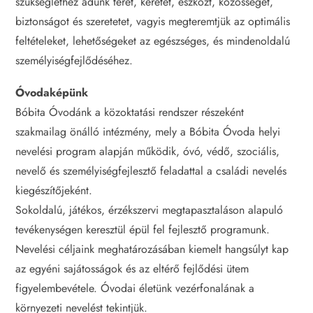
szükséglethez adunk teret, keretet, eszközt, közösséget,
biztonságot és szeretetet, vagyis megteremtjük az optimális
feltételeket, lehetőségeket az egészséges, és mindenoldalú
személyiségfejlődéséhez.
Óvodaképünk
Bóbita Óvodánk a közoktatási rendszer részeként
szakmailag önálló intézmény, mely a Bóbita Óvoda helyi
nevelési program alapján működik, óvó, védő, szociális,
nevelő és személyiségfejlesztő feladattal a családi nevelés
kiegészítőjeként.
Sokoldalú, játékos, érzékszervi megtapasztaláson alapuló
tevékenységen keresztül épül fel fejlesztő programunk.
Nevelési céljaink meghatározásában kiemelt hangsúlyt kap
az egyéni sajátosságok és az eltérő fejlődési ütem
figyelembevétele. Óvodai életünk vezérfonalának a
környezeti nevelést tekintjük.