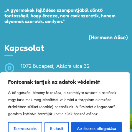
„A gyermekek fejlődése szempontjából döntő
fontosságú, hogy érezze, nem csak szeretik, hanem
olyannak szeretik, amilyen.”
(Hermann Alice)
Kapcsolat
1072 Budapest, Akácfa utca 32
Fontosnak tartjuk az adatok védelmét
bobitaovoda32@gmail.com
A böngészési élmény fokozása, a személyre szabott hirdetések
+36 (1) 321-3675
vagy tartalmak megjelenítése, valamint a forgalom elemzése
érdekében sütiket (cookie) használunk. A "Mindet elfogadom"
gombra kattintva hozzájárulhat a sütik használatához.
Testreszabás
Elutasít
Az összes elfogadása